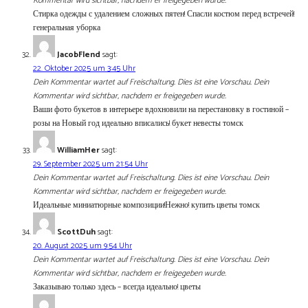
Kommentar wird sichtbar, nachdem er freigegeben wurde.
Стирка одежды с удалением сложных пятен! Спасли костюм перед встречей!
генеральная уборка
JacobFlend
sagt:
22. Oktober 2025 um 3:45 Uhr
Dein Kommentar wartet auf Freischaltung. Dies ist eine Vorschau. Dein
Kommentar wird sichtbar, nachdem er freigegeben wurde.
Ваши фото букетов в интерьере вдохновили на перестановку в гостиной –
розы на Новый год идеально вписались! букет невесты томск
WilliamHer
sagt:
29. September 2025 um 21:54 Uhr
Dein Kommentar wartet auf Freischaltung. Dies ist eine Vorschau. Dein
Kommentar wird sichtbar, nachdem er freigegeben wurde.
Идеальные миниатюрные композиции!Нежно! купить цветы томск
ScottDuh
sagt:
20. August 2025 um 9:54 Uhr
Dein Kommentar wartet auf Freischaltung. Dies ist eine Vorschau. Dein
Kommentar wird sichtbar, nachdem er freigegeben wurde.
Заказываю только здесь – всегда идеально! цветы