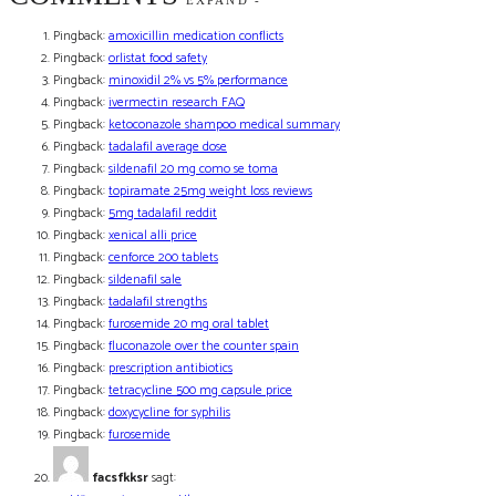
EXPAND
-
Pingback:
amoxicillin medication conflicts
Pingback:
orlistat food safety
Pingback:
minoxidil 2% vs 5% performance
Pingback:
ivermectin research FAQ
Pingback:
ketoconazole shampoo medical summary
Pingback:
tadalafil average dose
Pingback:
sildenafil 20 mg como se toma
Pingback:
topiramate 25mg weight loss reviews
Pingback:
5mg tadalafil reddit
Pingback:
xenical alli price
Pingback:
cenforce 200 tablets
Pingback:
sildenafil sale
Pingback:
tadalafil strengths
Pingback:
furosemide 20 mg oral tablet
Pingback:
fluconazole over the counter spain
Pingback:
prescription antibiotics
Pingback:
tetracycline 500 mg capsule price
Pingback:
doxycycline for syphilis
Pingback:
furosemide
facsfkksr
sagt: