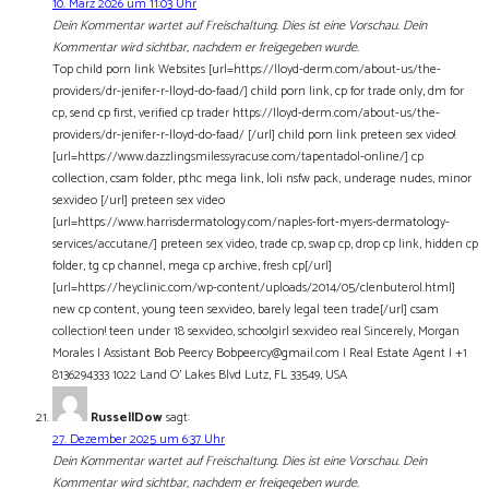
10. März 2026 um 11:03 Uhr
Dein Kommentar wartet auf Freischaltung. Dies ist eine Vorschau. Dein
Kommentar wird sichtbar, nachdem er freigegeben wurde.
Top child porn link Websites [url=https://lloyd-derm.com/about-us/the-
providers/dr-jenifer-r-lloyd-do-faad/] child porn link, cp for trade only, dm for
cp, send cp first, verified cp trader https://lloyd-derm.com/about-us/the-
providers/dr-jenifer-r-lloyd-do-faad/ [/url] child porn link preteen sex video!
[url=https://www.dazzlingsmilessyracuse.com/tapentadol-online/] cp
collection, csam folder, pthc mega link, loli nsfw pack, underage nudes, minor
sexvideo [/url] preteen sex video
[url=https://www.harrisdermatology.com/naples-fort-myers-dermatology-
services/accutane/] preteen sex video, trade cp, swap cp, drop cp link, hidden cp
folder, tg cp channel, mega cp archive, fresh cp[/url]
[url=https://heyclinic.com/wp-content/uploads/2014/05/clenbuterol.html]
new cp content, young teen sexvideo, barely legal teen trade[/url] csam
collection! teen under 18 sexvideo, schoolgirl sexvideo real Sincerely, Morgan
Morales | Assistant Bob Peercy Bobpeercy@gmail.com | Real Estate Agent | +1
8136294333 1022 Land O’ Lakes Blvd Lutz, FL 33549, USA
RussellDow
sagt:
27. Dezember 2025 um 6:37 Uhr
Dein Kommentar wartet auf Freischaltung. Dies ist eine Vorschau. Dein
Kommentar wird sichtbar, nachdem er freigegeben wurde.