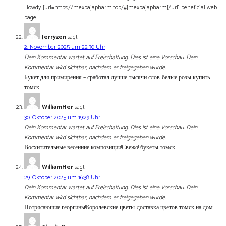
Howdy! [url=https://mexbajapharm.top/#]mexbajapharm[/url] beneficial web
page.
Jerryzen
sagt:
2. November 2025 um 22:30 Uhr
Dein Kommentar wartet auf Freischaltung. Dies ist eine Vorschau. Dein
Kommentar wird sichtbar, nachdem er freigegeben wurde.
Букет для примирения – сработал лучше тысячи слов! белые розы купить
томск
WilliamHer
sagt:
30. Oktober 2025 um 19:29 Uhr
Dein Kommentar wartet auf Freischaltung. Dies ist eine Vorschau. Dein
Kommentar wird sichtbar, nachdem er freigegeben wurde.
Восхитительные весенние композиции!Свежо! букеты томск
WilliamHer
sagt:
29. Oktober 2025 um 16:38 Uhr
Dein Kommentar wartet auf Freischaltung. Dies ist eine Vorschau. Dein
Kommentar wird sichtbar, nachdem er freigegeben wurde.
Потрясающие георгины!Королевские цветы! доставка цветов томск на дом