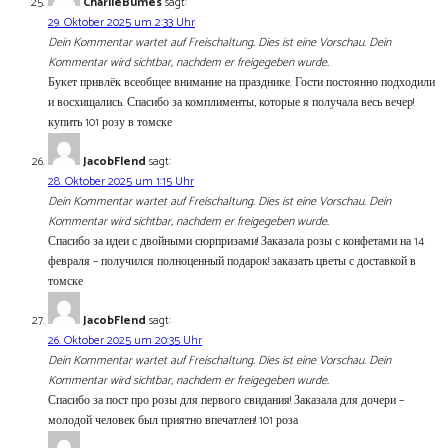
CharlieBumes
sagt:
29. Oktober 2025 um 2:33 Uhr
Dein Kommentar wartet auf Freischaltung. Dies ist eine Vorschau. Dein
Kommentar wird sichtbar, nachdem er freigegeben wurde.
Букет привлёк всеобщее внимание на празднике. Гости постоянно подходили
и восхищались. Спасибо за комплименты, которые я получала весь вечер!
купить 101 розу в томске
JacobFlend
sagt:
28. Oktober 2025 um 1:15 Uhr
Dein Kommentar wartet auf Freischaltung. Dies ist eine Vorschau. Dein
Kommentar wird sichtbar, nachdem er freigegeben wurde.
Спасибо за идеи с двойными сюрпризами! Заказала розы с конфетами на 14
февраля – получился полноценный подарок! заказать цветы с доставкой в
томске
JacobFlend
sagt:
26. Oktober 2025 um 20:35 Uhr
Dein Kommentar wartet auf Freischaltung. Dies ist eine Vorschau. Dein
Kommentar wird sichtbar, nachdem er freigegeben wurde.
Спасибо за пост про розы для первого свидания! Заказала для дочери –
молодой человек был приятно впечатлен! 101 роза