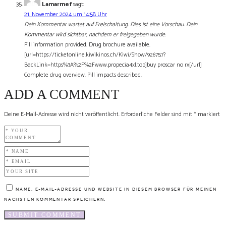
Lamarmef
sagt:
21. November 2024 um 14:58 Uhr
Dein Kommentar wartet auf Freischaltung. Dies ist eine Vorschau. Dein
Kommentar wird sichtbar, nachdem er freigegeben wurde.
Pill information provided. Drug brochure available.
[url=https://ticketonline.kiwikinos.ch/Kiwi/Show/926757?
BackLink=https%3A%2F%2Fwww.propecia4xl.top]buy proscar no rx[/url]
Complete drug overview. Pill impacts described.
ADD A COMMENT
Deine E-Mail-Adresse wird nicht veröffentlicht.
Erforderliche Felder sind mit
*
markiert
NAME, E-MAIL-ADRESSE UND WEBSITE IN DIESEM BROWSER FÜR MEINEN
NÄCHSTEN KOMMENTAR SPEICHERN.