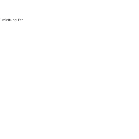
ursleitung: Fee
ETZT ANMELDEN